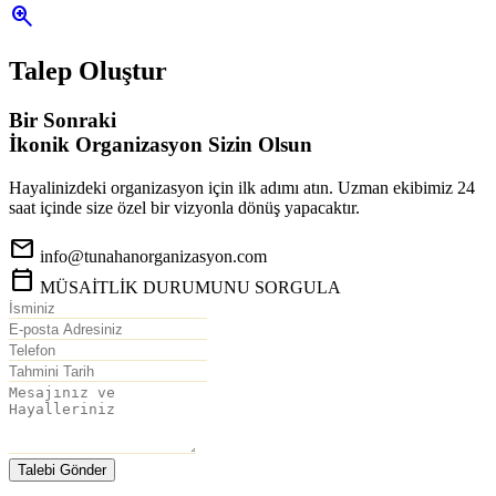
zoom_in
Talep Oluştur
Bir Sonraki
İkonik Organizasyon
Sizin Olsun
Hayalinizdeki organizasyon için ilk adımı atın. Uzman ekibimiz 24
saat içinde size özel bir vizyonla dönüş yapacaktır.
mail
info@tunahanorganizasyon.com
calendar_today
MÜSAİTLİK DURUMUNU SORGULA
Talebi Gönder