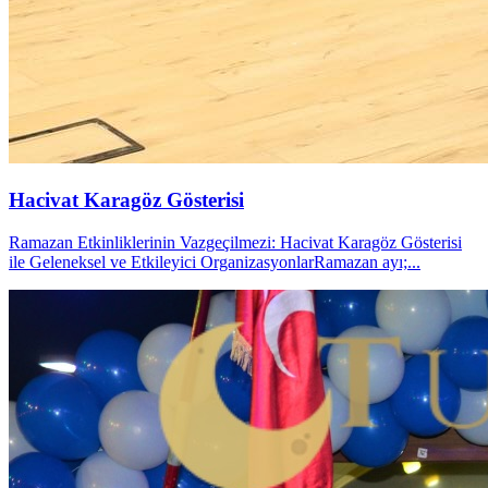
Hacivat Karagöz Gösterisi
Ramazan Etkinliklerinin Vazgeçilmezi: Hacivat Karagöz Gösterisi
ile Geleneksel ve Etkileyici OrganizasyonlarRamazan ayı;...