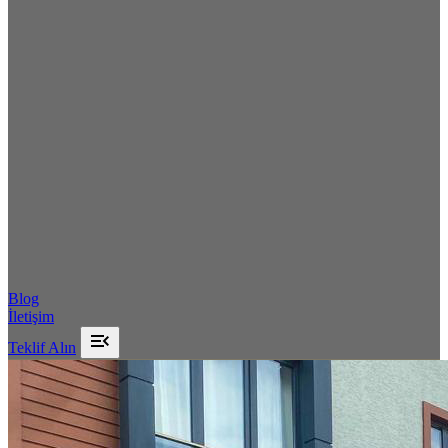
Blog
İletişim
menu_open
Teklif Alın