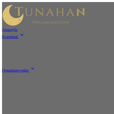
Anasayfa
keyboard_arrow_down
Kurumsal
keyboard_arrow_down
Organizasyonlar