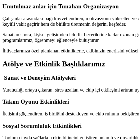
Unutulmaz anlar için Tunahan Organizasyon
Çalışanlar arasındaki bağı kuvvetlendiren, motivasyonu yükselten ve e
keyifli vakit geçirir hem de birlikte üretmenin değerini keşfeder.
Sanattan spora, kişisel gelişimden liderlik becerilerine kadar uzanan
programlarımız, öğrenmeyi eğlenceyle buluşturur.
İhtiyaçlarınıza özel planlanan etkinliklerle, ekibinizin enerjisini yü
Atölye ve Etkinlik Başlıklarımız
Sanat ve Deneyim Atölyeleri
Yaratıcılığı ortaya çıkaran, stres azaltan ve ekip içi etkileşimi artıran 
Takım Oyunu Etkinlikleri
İletişimi güçlendiren, iş birliğini destekleyen ve ekip ruhunu pekiştiren
Sosyal Sorumluluk Etkinlikleri
Topluma fayda sağlarken ekip bilincini geliştiren anlamlı ve duyarlılık 